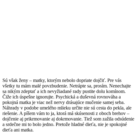
Sú však ženy – matky, ktorým nebolo dopriate dojčiť. Pre vás
všetky tu mám malé povzbudenie. Netrápte sa, prosím. Nenechajte
sa nikým zdeptať a ich nevyžiadané rady pustite dolu komínom.
Čiže ich úspešne ignorujte. Psychická a duševná rovnováha a
pokojná matka je viac než nervy drásajúce mučenie samej seba.
Náhrady v podobe umelého mlieku určite nie sú cesta do pekla, ale
riešenie. A píšem vám to ja, ktorá má skúsenosti z oboch brehov –
dojčenie aj prikrmovanie aj dokrmovanie. Tiež som zažila odsúdenie
a srdečne mi to bolo jedno. Pretože hladné dieťa, nie je spokojné
dieťa ani matka.