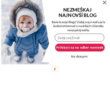
CELÝ ROZHOVOR TU:
NEZMEŠKAJ
NAJNOVŠÍ BLOG
Bavia ťa moje Blogy? Zadaj svoj e-mail a ja ťa
budem informovať o novinkách z Denníku
nevyspatej matky.
Prihlásit sa na odber noviniek
Nie ďakujem