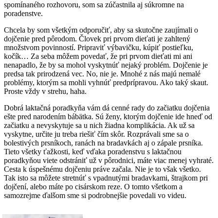
spomínaného rozhovoru, som sa zúčastnila aj súkromne na
poradenstve.
Chcela by som všetkým odporučiť, aby sa skutočne zaujímali o
dojčenie pred pôrodom. Človek pri prvom dieťati je zahltený
množstvom povinností. Pripraviť výbavičku, kúpiť postieľku,
kočík… Za seba môžem povedať, že pri prvom dieťati mi ani
nenapadlo, že by sa mohol vyskytnúť nejaký problém. Dojčenie je
predsa tak prirodzená vec. No, nie je. Mnohé z nás majú nemalé
problémy, ktorým sa mohli vyhnúť predprípravou. Ako taký skaut.
Proste vždy v strehu, haha.
Dobrá laktačná poradkyňa vám dá cenné rady do začiatku dojčenia
ešte pred narodením bábätka. Sú ženy, ktorým dojčenie ide hneď od
začiatku a nevyskytuje sa u nich žiadna komplikácia. Ak už sa
vyskytne, určite ju treba riešiť čím skôr. Rozprávali sme sa o
bolestivých prsníkoch, ranách na bradavkách aj o zápale prsníka.
Tieto všetky ťažkosti, keď vďaka poradenstvu s laktačnou
poradkyňou viete odstrániť už v pôrodnici, máte viac menej vyhraté.
Cesta k úspešnému dojčeniu práve začala. Nie je to však všetko.
Tak isto sa môžete stretnúť s vpadnutými bradavkami, štrajkom pri
dojčení, alebo máte po cisárskom reze. O tomto všetkom a
samozrejme ďalšom sme si podrobnejšie povedali vo videu.