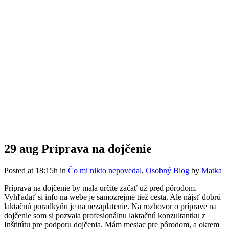
29 aug
Príprava na dojčenie
Posted at 18:15h
in
Čo mi nikto nepovedal
,
Osobný Blog
by
Matka
Príprava na dojčenie by mala určite začať už pred pôrodom.
Vyhľadať si info na webe je samozrejme tiež cesta. Ale nájsť dobrú
laktačnú poradkyňu je na nezaplatenie. Na rozhovor o príprave na
dojčenie som si pozvala profesionálnu laktačnú konzultantku z
Inštitútu pre podporu dojčenia. Mám mesiac pre pôrodom, a okrem