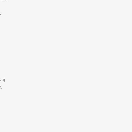
O
o
voj
n.