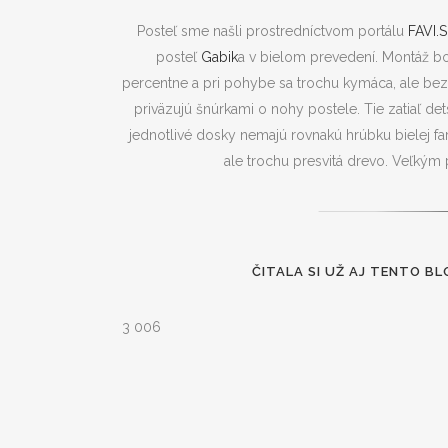
Posteľ sme našli prostredníctvom portálu
FAVI.S
posteľ
Gabik
a v bielom prevedení. Montáž bol
percentne a pri pohybe sa trochu kymáca, ale bez
priväzujú šnúrkami o nohy postele. Tie zatiaľ 
jednotlivé dosky nemajú rovnakú hrúbku bielej far
ale trochu presvitá drevo. Veľkým
ČITALA SI UŽ AJ TENTO BL
3 006