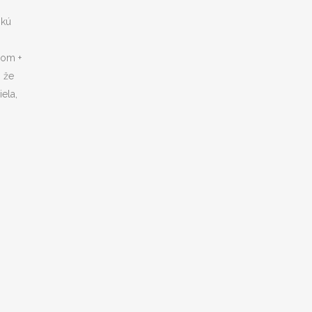
skú
som +
 že
ela,