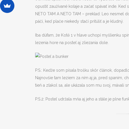
opustiť zaužívané koľaje a začať spávať inde. Keď 
NETO TAM A NETO TAM – preklad: Leo nesmel do mal
páči, keď plače niekedy stačí pritúliť a je kľudný.
Iba dúfam, že Kotě 1 v hlave uchopí myšlienku spin
lezenia hore na posteľ aj zliezania dole.
P.S.: Keďže som písala trošku skôr článok, dopadlo 
Najnovšie tam leziem za ním aj ja, pred spaním, chc
tieň a zľakol sa, ale ukázala som mu svoj, mávali 
P.S.2: Posteľ udržala mňa aj jeho a stále je plne funk