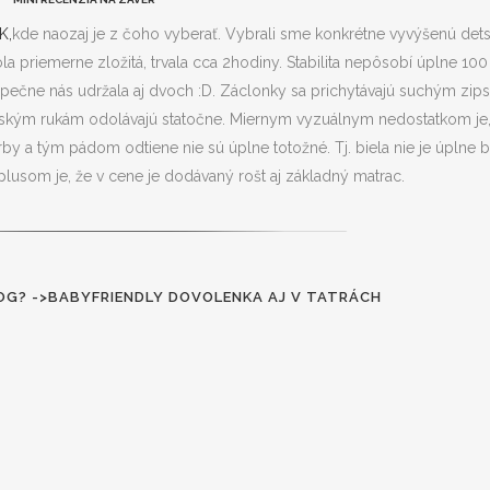
K,
kde naozaj je z čoho vyberať. Vybrali sme konkrétne vyvýšenú det
a priemerne zložitá, trvala cca 2hodiny. Stabilita nepôsobí úplne 100
pečne nás udržala aj dvoch :D. Záclonky sa prichytávajú suchým zip
detským rukám odolávajú statočne. Miernym vyzuálnym nedostatkom je,
by a tým pádom odtiene nie sú úplne totožné. Tj. biela nie je úplne bi
 plusom je, že v cene je dodávaný rošt aj základný matrac.
OG? ->
BABYFRIENDLY DOVOLENKA AJ V TATRÁCH