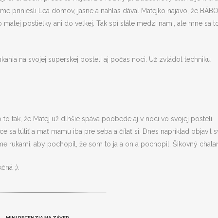
sme priniesli Lea domov, jasne a nahlas dával Matejko najavo, že BÁB
ej postieľky ani do veľkej. Tak spí stále medzi nami, ale mne sa t
kania na svojej superskej posteli aj počas noci. Už zvládol techniku
to tak, že Matej už dlhšie spáva poobede aj v noci vo svojej posteli.
e sa túliť a mať mamu iba pre seba a čítať si. Dnes napríklad objavil s
sme rukami, aby pochopil, že som to ja a on a pochopil. Šikovný chala
čná ;).
MINI RECENZIA NA ZÁVER