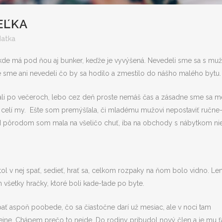
EĽKA
atka
ľ, kde má pod ňou aj bunker, keďže je vyvýšená. Nevedeli sme sa s m
 sme ani nevedeli čo by sa hodilo a zmestilo do nášho malého bytu.
adali po večeroch, lebo cez deň proste nemáš čas a zásadne sme sa m
e celí my. Ešte som premýšľala, či mladému mužovi nepostaviť ručne
d pôrodom som mala na všeličo chuť, iba na obchody s nábytkom nie
l v nej spať, sedieť, hrať sa, celkom rozpaky na ňom bolo vidno. Le
m všetky hračky, ktoré boli kade-tade po byte.
spať aspoň poobede, čo sa čiastočne darí už mesiac, ale v noci tam
dejne. Chápem prečo to nejde. Do rodiny pribudol nový člen a je mu 