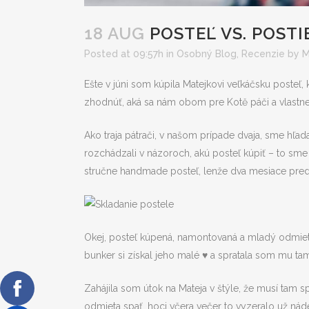
18 AUG
POSTEĽ VS. POSTI
Posted at 09:57h
in
Osobný Blog
,
Recenzie
by
M
Ešte v júni som kúpila Matejkovi veľkáčsku poste
zhodnúť, aká sa nám obom pre Kotě páči a vlastne
Ako traja pátrači, v našom prípade dvaja, sme hľ
rozchádzali v názoroch, akú posteľ kúpiť – to sm
stručne handmade posteľ, lenže dva mesiace pre
Okej, posteľ kúpená, namontovaná a mladý odmieto
bunker si získal jeho malé ♥️ a spratala som mu ta
Zahájila som útok na Mateja v štýle, že musí tam 
odmieta spať, hoci včera večer to vyzeralo už ná