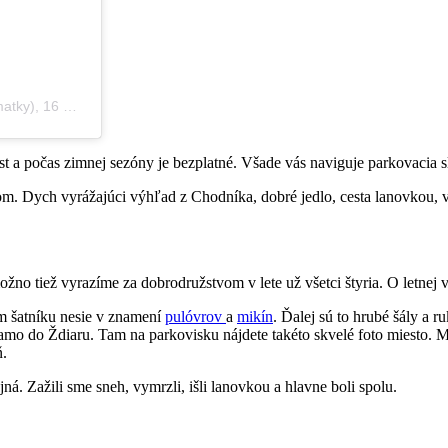
matky)
,
16 Feb 2020 o 10:58 PST
 a počas zimnej sezóny je bezplatné. Všade vás naviguje parkovacia s
ťom. Dych vyrážajúci výhľad z Chodníka, dobré jedlo, cesta lanovkou, 
o tiež vyrazíme za dobrodružstvom v lete už všetci štyria. O letnej ve
om šatníku nesie v znamení
pulóvrov
a
mikín
. Ďalej sú to hrubé šály a 
mo do Ždiaru. Tam na parkovisku nájdete takéto skvelé foto miesto. Mr
ň.
á. Zažili sme sneh, vymrzli, išli lanovkou a hlavne boli spolu.