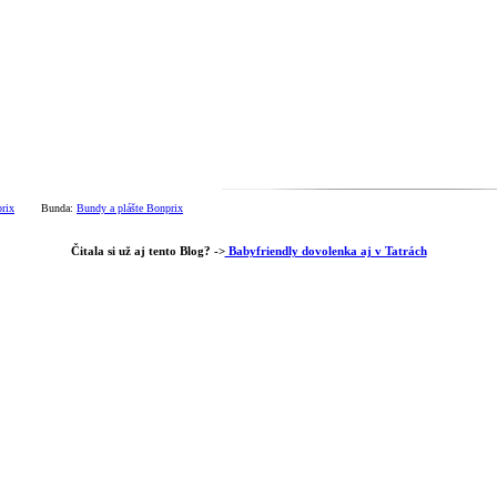
rix
Bunda:
Bundy a plášte Bonprix
Čitala si už aj tento Blog? ->
Babyfriendly dovolenka aj v Tatrách