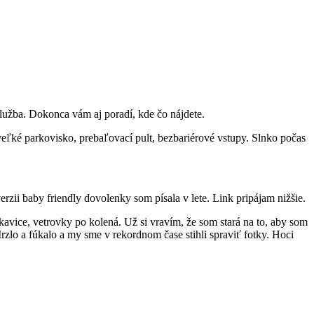
lužba. Dokonca vám aj poradí, kde čo nájdete.
veľké parkovisko, prebaľovací pult, bezbariérové vstupy. Slnko počas
rzii baby friendly dovolenky som písala v lete. Link pripájam nižšie.
rukavice, vetrovky po kolená. Už si vravím, že som stará na to, aby som
zlo a fúkalo a my sme v rekordnom čase stihli spraviť fotky. Hoci