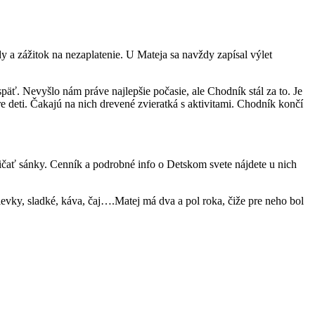
 a zážitok na nezaplatenie. U Mateja sa navždy zapísal výlet
späť. Nevyšlo nám práve najlepšie počasie, ale Chodník stál za to. Je
 deti. Čakajú na nich drevené zvieratká s aktivitami. Chodník končí
požičať sánky. Cenník a podrobné info o Detskom svete nájdete u nich
evky, sladké, káva, čaj….Matej má dva a pol roka, čiže pre neho bol