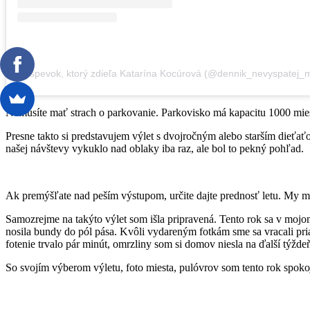
Príspevok, ktorý zdieľa Katarína Kocúrová (@dennik_nevyspatej_
Nemusíte mať strach o parkovanie. Parkovisko má kapacitu 1000 miest
Presne takto si predstavujem výlet s dvojročným alebo starším dieťa
našej návštevy vykuklo nad oblaky iba raz, ale bol to pekný pohľad.
Ak premýšľate nad peším výstupom, určite dajte prednosť letu. My možn
Samozrejme na takýto výlet som išla pripravená. Tento rok sa v moj
nosila bundy do pól pása. Kvôli vydareným fotkám sme sa vracali pria
fotenie trvalo pár minút, omrzliny som si domov niesla na ďalší týžde
So svojím výberom výletu, foto miesta, pulóvrov som tento rok spokojn