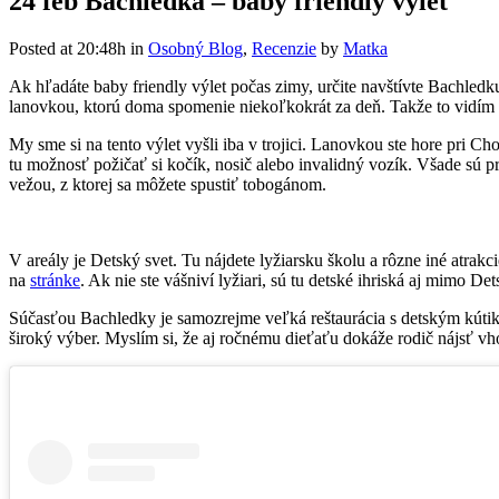
24 feb
Bachledka – baby friendly výlet
Posted at 20:48h
in
Osobný Blog
,
Recenzie
by
Matka
Ak hľadáte baby friendly výlet počas zimy, určite navštívte Bachled
lanovkou, ktorú doma spomenie niekoľkokrát za deň. Takže to vidím aj
My sme si na tento výlet vyšli iba v trojici. Lanovkou ste hore pri Ch
tu možnosť požičať si kočík, nosič alebo invalidný vozík. Všade sú p
vežou, z ktorej sa môžete spustiť tobogánom.
V areály je Detský svet. Tu nájdete lyžiarsku školu a rôzne iné atrak
na
stránke
. Ak nie ste vášniví lyžiari, sú tu detské ihriská aj mimo De
Súčasťou Bachledky je samozrejme veľká reštaurácia s detským kútikom
široký výber. Myslím si, že aj ročnému dieťaťu dokáže rodič nájsť vh