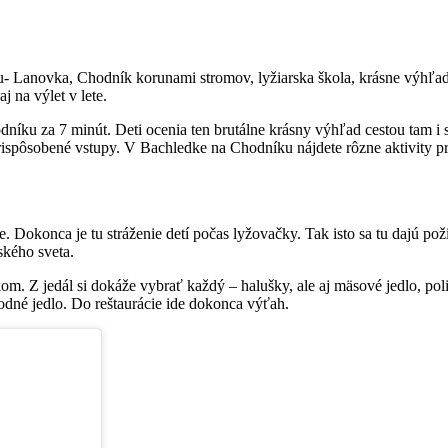
ku- Lanovka, Chodník korunami stromov, lyžiarska škola, krásne výhľady
 na výlet v lete.
odníku za 7 minút. Deti ocenia ten brutálne krásny výhľad cestou tam i 
rispôsobené vstupy. V Bachledke na Chodníku nájdete rôzne aktivity pre
cie. Dokonca je tu stráženie detí počas lyžovačky. Tak isto sa tu dajú 
tského sveta.
. Z jedál si dokáže vybrať každý – halušky, ale aj mäsové jedlo, poli
odné jedlo. Do reštaurácie ide dokonca výťah.