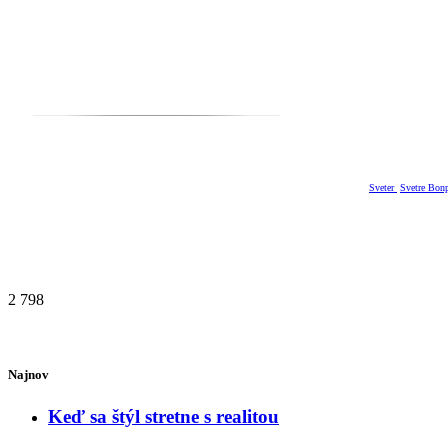
Sveter
Svetre Bonp
2 798
Najnov
Keď sa štýl stretne s realitou